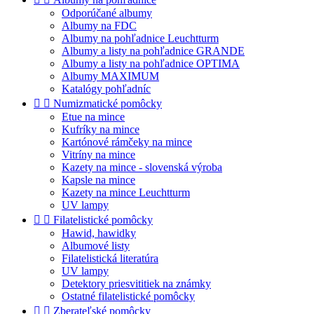
Odporúčané albumy
Albumy na FDC
Albumy na pohľadnice Leuchtturm
Albumy a listy na pohľadnice GRANDE
Albumy a listy na pohľadnice OPTIMA
Albumy MAXIMUM
Katalógy pohľadníc


Numizmatické pomôcky
Etue na mince
Kufríky na mince
Kartónové rámčeky na mince
Vitríny na mince
Kazety na mince - slovenská výroba
Kapsle na mince
Kazety na mince Leuchtturm
UV lampy


Filatelistické pomôcky
Hawid, hawidky
Albumové listy
Filatelistická literatúra
UV lampy
Detektory priesvititiek na známky
Ostatné filatelistické pomôcky


Zberateľské pomôcky