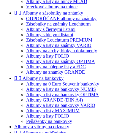
Albumy a listy na mince MLAD
Vreckové albumy na mince


Albumy a zásobníky na známky
ODPORÚČANÉ albumy na známky
Zásobníky na známky Leuchtturm
Albumy s čiernymi listami
Albumy s bielymi listami
Zásobníky Leuchtturm PREMIUM
Albumy a listy na známky VARIO
Albumy na archy, bloky a dokumenty
Albumy a listy FOLIO
Albumy a listy na známky OPTIMA
Albumy na nálepné listy a FDC
Albumy na známky GRANDE


Albumy na bankovky
Albumy na 0 Euro Souvenir bankovky
Albumy a listy na bankovky NUMIS
Albumy a listy na bankovky OPTIMA
Albumy GRANDE (DIN A4)
Albumy a listy na bankovky VARIO
Albumy a listy MAXIMUM
Albumy a listy FOLIO
Peňaženky na bankovky
Albumy a vitríny na odznaky


Albumy na pohľadnice