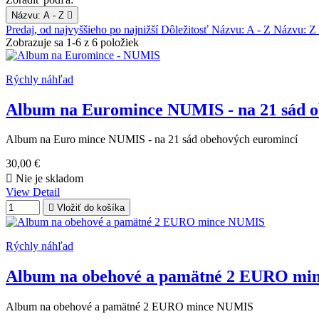
Názvu: A - Z

Predaj, od najvyššieho po najnižší
Dôležitosť
Názvu: A - Z
Názvu: Z
Zobrazuje sa 1-6 z 6 položiek
Rýchly náhľad
Album na Euromince NUMIS - na 21 sád o
Album na Euro mince NUMIS - na 21 sád obehových euromincí
30,00 €

Nie je skladom
View Detail

Vložiť do košíka
Rýchly náhľad
Album na obehové a pamätné 2 EURO mi
Album na obehové a pamätné 2 EURO mince NUMIS