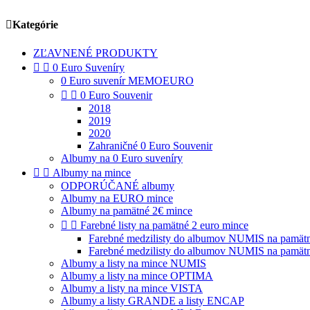

Kategórie
ZĽAVNENÉ PRODUKTY


0 Euro Suveníry
0 Euro suvenír MEMOEURO


0 Euro Souvenir
2018
2019
2020
Zahraničné 0 Euro Souvenir
Albumy na 0 Euro suveníry


Albumy na mince
ODPORÚČANÉ albumy
Albumy na EURO mince
Albumy na pamätné 2€ mince


Farebné listy na pamätné 2 euro mince
Farebné medzilisty do albumov NUMIS na pamätné
Farebné medzilisty do albumov NUMIS na pamätné
Albumy a listy na mince NUMIS
Albumy a listy na mince OPTIMA
Albumy a listy na mince VISTA
Albumy a listy GRANDE a listy ENCAP