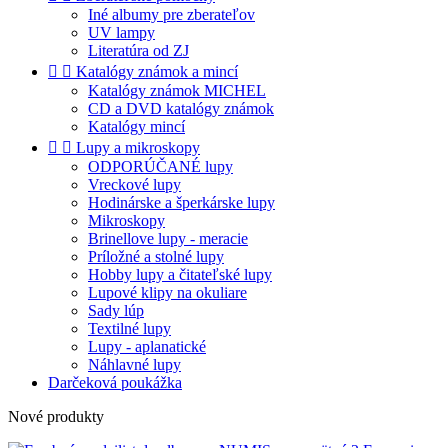
Iné albumy pre zberateľov
UV lampy
Literatúra od ZJ


Katalógy známok a mincí
Katalógy známok MICHEL
CD a DVD katalógy známok
Katalógy mincí


Lupy a mikroskopy
ODPORÚČANÉ lupy
Vreckové lupy
Hodinárske a šperkárske lupy
Mikroskopy
Brinellove lupy - meracie
Príložné a stolné lupy
Hobby lupy a čitateľské lupy
Lupové klipy na okuliare
Sady lúp
Textilné lupy
Lupy - aplanatické
Náhlavné lupy
Darčeková poukážka
Nové produkty