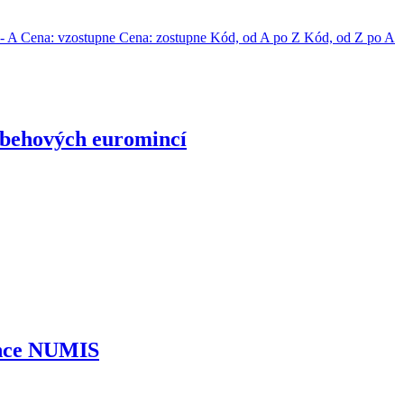
 - A
Cena: vzostupne
Cena: zostupne
Kód, od A po Z
Kód, od Z po A
behových euromincí
nce NUMIS