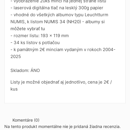
- vyobrazenie 20ks mincí na jednej strane listu
- laserová digitálna tlač na lesklý 300g papier
- vhodné do všetkých albumov typu Leuchtturm
NUMIS, k listom
NUMIS 34 (NH20)
-
albumy si
môžete vybrať tu
- rozmer listu: 193 x 119 mm
- 34 ks listov s potlačou
- k pamätným 2€ minciam vydaným v rokoch 2004-
2025
Skladom: ÁNO
Listy je možné objednať aj jednotlivo, cena je 2€ /
kus
Komentáre (0)
Na tento produkt momentálne nie je pridaná žiadna recenzia.