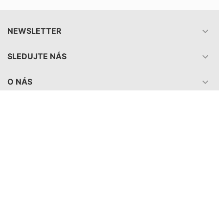

NEWSLETTER

SLEDUJTE NÁS

O NÁS

PRODUKTY

NAŠA SPOLOČNOSŤ

VÁŠ ÚČET

INFORMÁCIE O E-SHOPE
© 2026 - zberatelstvo.com